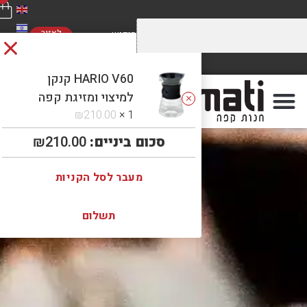
לאזור
האישי
מחירים מוזלים על התערובות שלנו
משלוח חינם
ברכישה מעל 5 קילו. כנסו לראות!
ברכישה מעל 300 ₪
HARIO V60 קנקן
למיצוי ומזיגת קפה
₪
210.00
1 ×
סכום ביניים:
210.00
₪
מעבר לסל הקניות
תשלום