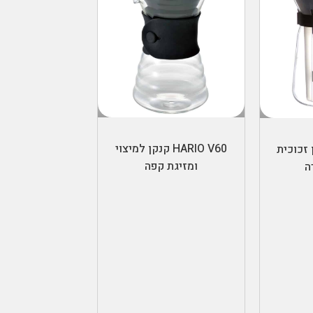
הוספה לסל
ל
HARIO V60 קנקן למיצוי
H קנקן זכוכית
ומזיגת קפה
ה