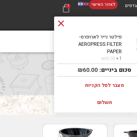
לאזור האישי
דפים
1
פילטר נייר לארופרס-
 קשר
בכל 
AEROPRESS FILTER
PAPER
₪
60.00
1 ×
סכום ביניים:
60.00
₪
מעבר לסל הקניות
תשלום