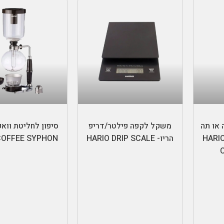
הוספה לסל
בחר אפשרוי
 או תה
משקל לקפה פילטר/דריפ
סיפון לחליטת וואק
HARIO 
הריו- HARIO DRIP SCALE
COFFEE SYPHON