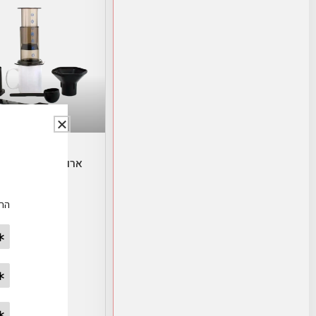
הוספה לסל
ארופרס-AEROPRESS