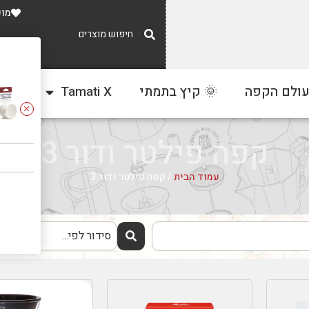
מוע
משלוח חינם
עולם הקפה
🌞 קיץ בתמתי
Tamati X
צור
ברכישה מעל 300 ₪
קפה פילטר ודור 3
עמוד הבית
/ קפה פילטר ודור 3