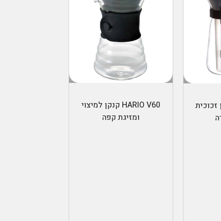
הוספה לסל
ל
HARIO V60 קנקן למיצוי
H קנקן זכוכית
ומזיגת קפה
ה