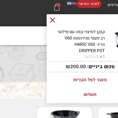
לאזור האישי
דפים
1
קנקן למיצוי קפה עם פילטר
 קשר
בכל 
רב פעמי מנירוסטה V60
הריו- HARIO V60
DRIPPER POT
₪
200.00
1 ×
סכום ביניים:
200.00
₪
מעבר לסל הקניות
תשלום