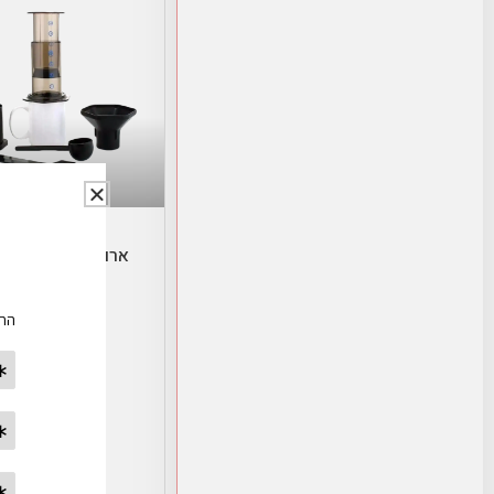
הוספה לסל
ארופרס-AEROPRESS