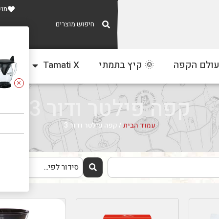
מוע
משלוח חינם
עולם הקפה
🌞 קיץ בתמתי
Tamati X
צור
ברכישה מעל 300 ₪
קפה פילטר ודור 3
עמוד הבית
/ קפה פילטר ודור 3