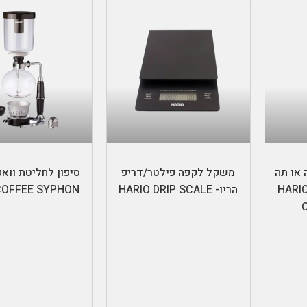
הוספה לסל
בחר אפשרוי
 או תה
משקל לקפה פילטר/דריפ
סיפון לחליטת וואק
HARIO 
הריו- HARIO DRIP SCALE
COFFEE SYPHON