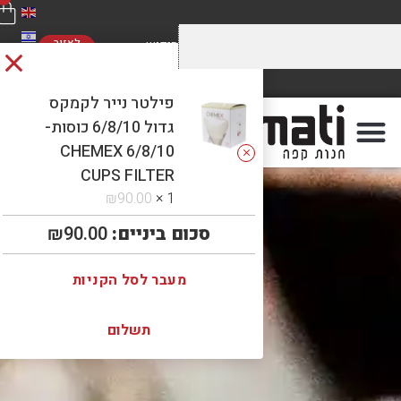
לאזור
האישי
מחירים מוזלים על התערובות שלנו
משלוח חינם
ברכישה מעל 5 קילו. כנסו לראות!
ברכישה מעל 300 ₪
פילטר נייר לקמקס
גדול 6/8/10 כוסות-
CHEMEX 6/8/10
CUPS FILTER
₪
90.00
1 ×
סכום ביניים:
90.00
₪
מעבר לסל הקניות
תשלום