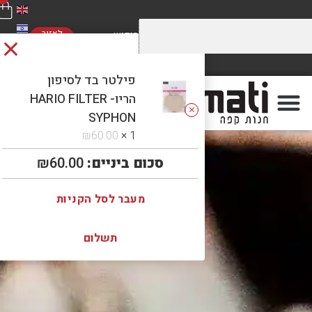
לאזור
האישי
מחירים מוזלים על התערובות שלנו
משלוח חינם
ברכישה מעל 5 קילו. כנסו לראות!
ברכישה מעל 300 ₪
פילטר בד לסיפון
הריו- HARIO FILTER
SYPHON
₪
60.00
1 ×
סכום ביניים:
60.00
₪
מעבר לסל הקניות
תשלום