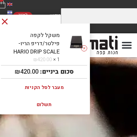
לאזור
האישי
מחירים מוזלים על התערובות שלנו
משלוח חינם
ברכישה מעל 5 קילו. כנסו לראות!
ברכישה מעל 300 ₪
משקל לקפה
פילטר/דריפ הריו-
HARIO DRIP SCALE
₪
420.00
1 ×
סכום ביניים:
420.00
₪
מעבר לסל הקניות
תשלום