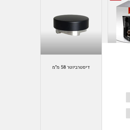
הוספה לסל
דיסטרביוטר 58 מ"מ
Melitta easy coffe maker-
מליטה