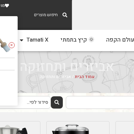
מוע
משלוח חינם
עולם הקפה
🌞 קיץ בתמתי
Tamati X
צור
ברכישה מעל 300 ₪
אביזרים ותחזוקה
עמוד הבית
/ אביזרים ותחזוקה