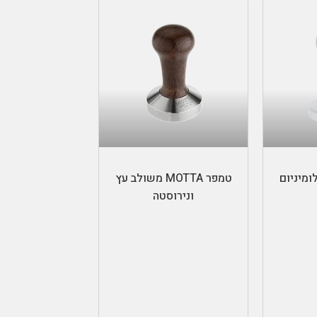
ות
בחר אפשרויות
טמפר MOTTA משולב עץ
ונירוסטה