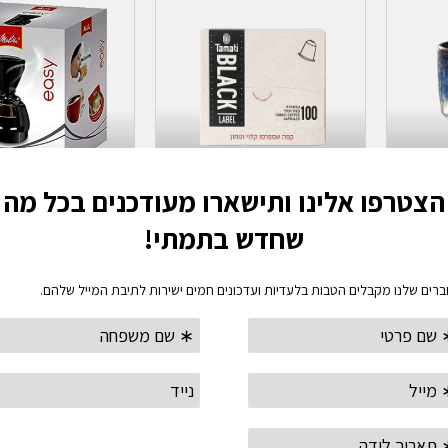
ת
הוספה לסל
מידע נוסף
ספל קרמיקה TAMATI במגוון
קפסולות תמתי בלאק לייבל-
תואמות למכונת נספרסו
פרקולטור קפה 