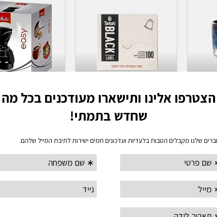
ת
הוספה לסל
מידע נוסף
ספל קרמיקה TAMATI במגוון
קפסולות תמתי בלאק לייבל-
תואמות למכונת נספרסו
פרקולטור קפה 