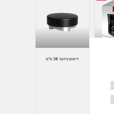
הוספה לסל
דיסטרביוטר 58 מ"מ
Melitta easy coffe maker-
מליטה