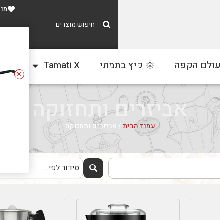
מוע
משלוח חינם
עולם הקפה
🌞 קיץ בתמתי
Tamati X
צור
ברכישה מעל 300 ₪
אביזרים ותחזוקה
עמוד הבית
/ אביזרים ותחזוקה