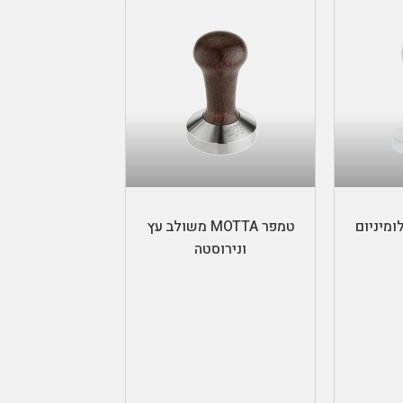
ות
בחר אפשרויות
טמפר MOTTA משולב עץ
ונירוסטה