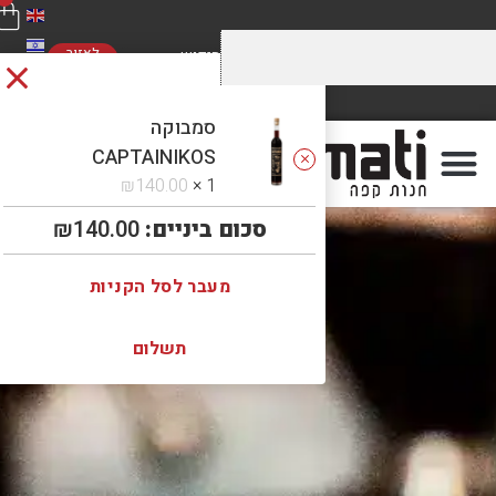
לאזור
האישי
מחירים מוזלים על התערובות שלנו
משלוח חינם
ברכישה מעל 5 קילו. כנסו לראות!
ברכישה מעל 300 ₪
סמבוקה
CAPTAINIKOS
₪
140.00
1 ×
סכום ביניים:
140.00
₪
מעבר לסל הקניות
תשלום