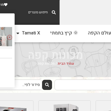
מוע
משלוח חינם
עולם הקפה
🌞 קיץ בתמתי
Tamati X
צור
ברכישה מעל 300 ₪
מכונות קפה
עמוד הבית
/ מכונות קפה