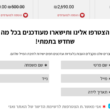
.00
₪
500.00
₪
2,690.00
הוספה למועדפים
הוספה למועדפים
הוספה לסל
בחר אפשרוי
 חלב
מליטה פוריסטה- melitta
סטון לייט
Me
purista
so