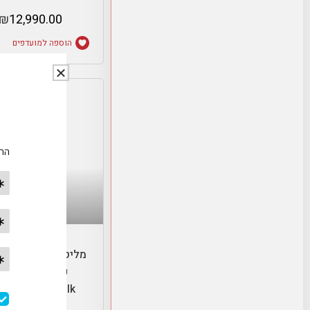
₪
12,990.00
הוספה למועדפים
הוספה לסל
מליטה סולו+ מקציף
פרפקט- litta
lo&perfect milk