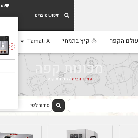
מוע
משלוח חינם
עולם הקפה
🌞 קיץ בתמתי
Tamati X
צור
ברכישה מעל 300 ₪
מכונות קפה
עמוד הבית
/ מכונות קפה