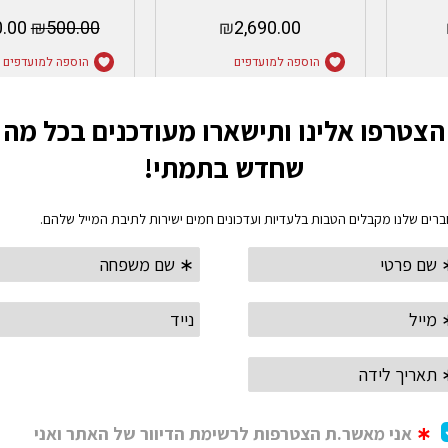
.00
₪
500.00
₪
2,690.00
הוספה למועדפים
הוספה למועדפים
הוספה לסל
בחר אפשרוי
 חלב
מליטה פוריסטה- melitta
סטון לייט
Me
purista
so