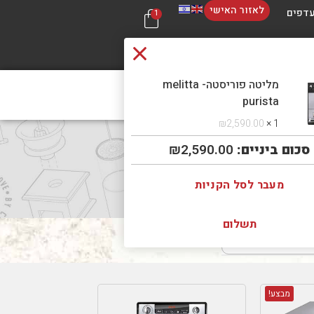
לאזור האישי
דפים
1
מליטה פוריסטה- melitta
 קשר
בכל 
purista
₪
2,590.00
1 ×
סכום ביניים:
2,590.00
₪
מעבר לסל הקניות
תשלום
מבצע!