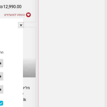
₪
12,990.00
הוספה למועדפים
הוספה לסל
מליטה סולו+ מקציף
פרפקט- litta
lo&perfect milk