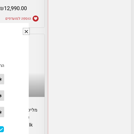
₪
12,990.00
הוספה למועדפים
הוספה לסל
מליטה סולו+ מקציף
פרפקט- litta
lo&perfect milk