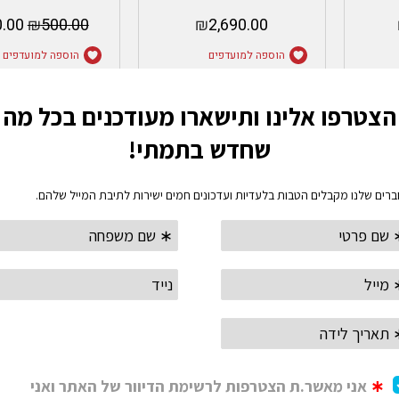
.00
₪
500.00
₪
2,690.00
הוספה למועדפים
הוספה למועדפים
הוספה לסל
בחר אפשרוי
 חלב
מליטה פוריסטה- melitta
סטון לייט
Me
purista
so