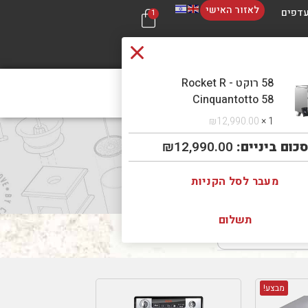
לאזור האישי
דפים
1
58 רוקט - Rocket R
 קשר
בכל
Cinquantotto 58
₪
12,990.00
1 ×
סכום ביניים:
12,990.00
₪
מעבר לסל הקניות
תשלום
מבצע!