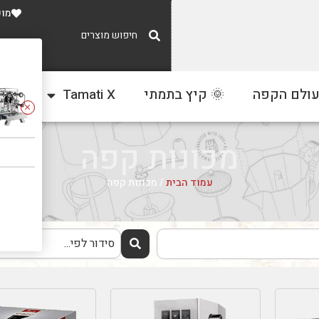
מוע
משלוח חינם
עולם הקפה
🌞 קיץ בתמתי
Tamati X
צור
ברכישה מעל 300 ₪
מכונות קפה
עמוד הבית
/ מכונות קפה