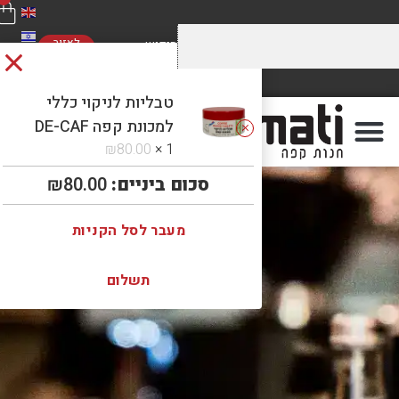
לאזור
האישי
מחירים מוזלים על התערובות שלנו
משלוח חינם
ברכישה מעל 5 קילו. כנסו לראות!
ברכישה מעל 300 ₪
טבליות לניקוי כללי
למכונת קפה DE-CAF
₪
80.00
1 ×
סכום ביניים:
80.00
₪
מעבר לסל הקניות
תשלום