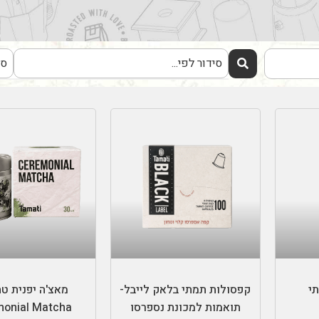
הוספה לסל
הוספה לס
י
קפסולות תמתי בלאק לייבל-
מאצ'ה יפנית טה
תואמות למכונת נספרסו
onial Matcha