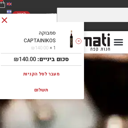
לאזור
האישי
מחירים מוזלים על התערובות שלנו
משלוח חינם
ברכישה מעל 5 קילו. כנסו לראות!
ברכישה מעל 300 ₪
סמבוקה
CAPTAINIKOS
₪
140.00
1 ×
סכום ביניים:
140.00
₪
מעבר לסל הקניות
תשלום