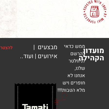
ממש כדאי
מבצעים |
להצטרפות
ון
להרשם
אירועים | ועוד..
ילה
לניוזלטר
שלנו,
אנחנו לא
חופרים ויש
מלא הטבות!!!!