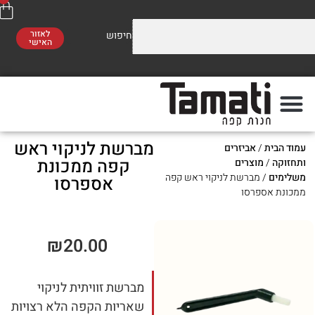
לאזור
האישי
וזלים על התערובות שלנו
משלוח חינם
סו לראות!
ברכישה מעל 300 ₪
מברשת לניקוי ראש
ת
/
אביזרים
פה
מתי
קפה ממכונת
מוצרים
/ מברשת לניקוי ראש קפה
אספרסו
ספרסו
₪
20.00
מברשת זוויתית לניקוי
שאריות הקפה הלא רצויות