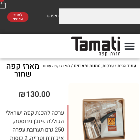
לאזור
האישי
וזלים על התערובות שלנו
משלוח חינם
סו לראות!
ברכישה מעל 300 ₪
מארז קפה
ת
/
ערכות, מתנות ומארזים
/ מארז קפה שחור
פה
מתי
שחור
₪
130.00
ערכה להכנת קפה ישראלי
הכוללת פינג'ן נירוסטה,
250 גרם תערובת עפרה
איכותית וטרייה, 2 כוסות