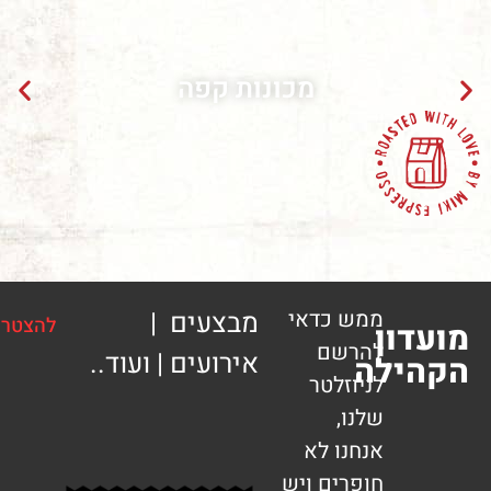
מכונות קפה
ממש כדאי
מבצעים |
להצטרפות
ון
להרשם
אירועים | ועוד..
ילה
לניוזלטר
שלנו,
אנחנו לא
חופרים ויש