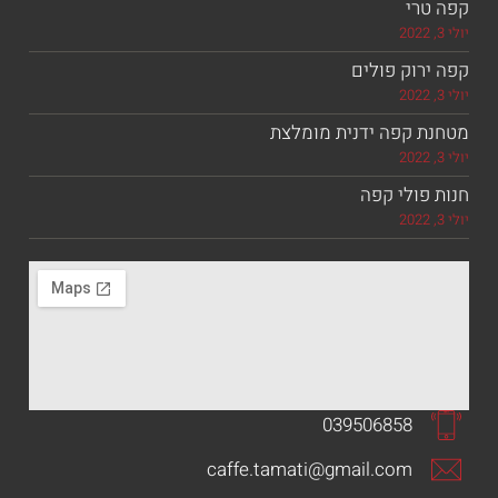
רי
וק פולים
 קפה ידנית מומלצת
ולי קפה
039506858
caffe.tamati@gmail.com