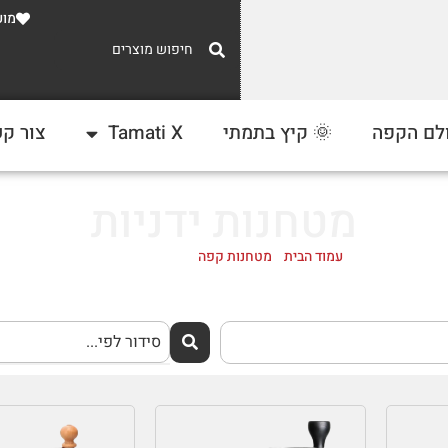
מוע
משלוח חינם
לם הקפה
🌞 קיץ בתמתי
Tamati X
צור ק
ברכישה מעל 300 ₪
מטחנות ידניות
עמוד הבית
/
מטחנות קפה
/ מטחנות ידניות