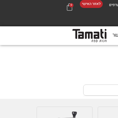
לאזור האישי
דפים
0
שר
בכל 