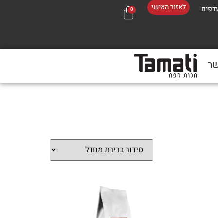
לאזור האישי
דפים
0
שר
בכל 