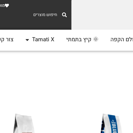
מוע
משלוח חינם
לם הקפה
🌞 קיץ בתמתי
Tamati X
צור ק
ברכישה מעל 300 ₪