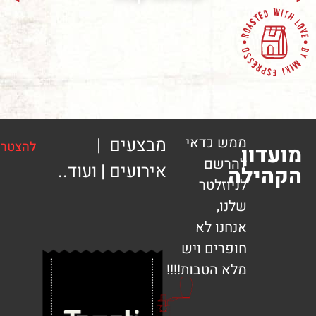
מש כדאי
מבצעים |
להצטרפות
הרשם
אירועים | ועוד..
ה
ניוזלטר
לנו,
נחנו לא
ופרים ויש
לא הטבות!!!!