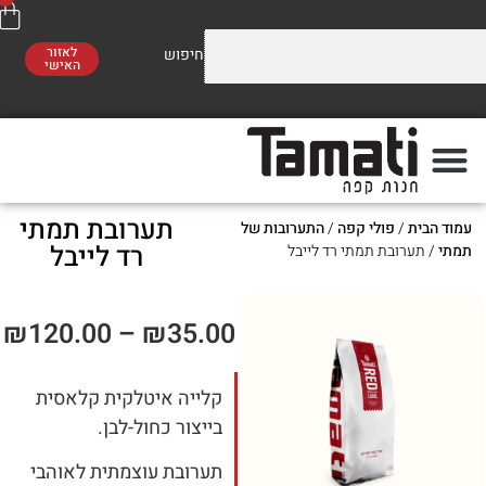
לאזור
האישי
על התערובות שלנו
משלוח חינם
ברכישה מעל 300 ₪
תערובת תמתי
י קפה
/
התערובות של
רד לייבל
תמתי רד לייבל
₪
120.00
–
₪
35.00
קלייה איטלקית קלאסית
בייצור כחול-לבן.
תערובת עוצמתית לאוהבי