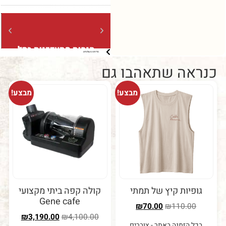
הנחות מתעדכנות בסל
משלוח
מדיניות משלוחים
ברכישה מעל 5 קילו (בשקיות של
ברכישה מעל 
קילו בלבד)
ה שתאהבו גם
מבצע!
מבצע!
יות קיץ של תמתי
קולה קפה ביתי מקצועי
Gene cafe
₪
70.00
₪
110.0
₪
3,190.00
₪
4,100.00
 הזמנה באתר - צוברים