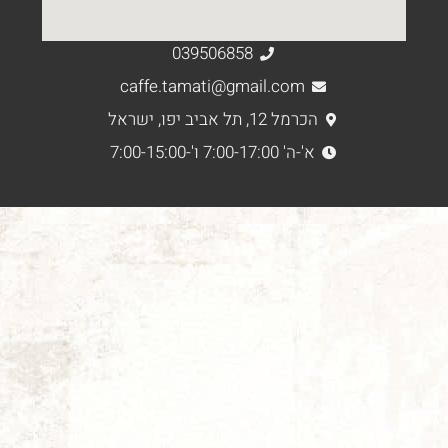
039506858
caffe.tamati@gmail.com
הכרמל 12, תל אביב יפו, ישראל
א'-ה' 7:00-17:00 ו'-7:00-15:00