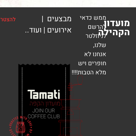
ממש כדאי
מבצעים |
להצטרפות
ון
להרשם
אירועים | ועוד..
ילה
לניוזלטר
שלנו,
אנחנו לא
חופרים ויש
מלא הטבות!!!!