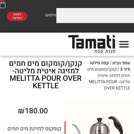
לאזור
האישי
וזלים על התערובות שלנו
משלוח חינם
סו לראות!
ברכישה מעל 300 ₪
קנקן/קומקום מים חמים
ת
/
קפה פילטר
פה
מתי
למזיגה איטית מליטה-
נקן/קומקום מים
גה איטית
MELITTA POUR OVER
יטה- MELITTA POUR
KETTLE
OVER
₪
180.00
קומקום למזיגת מים חמים