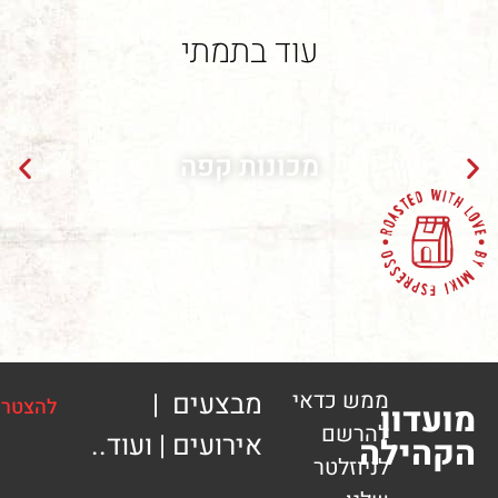
עוד בתמתי
מכונות קפה
ממש כדאי
מבצעים |
להצטרפות
ון
להרשם
אירועים | ועוד..
ילה
לניוזלטר