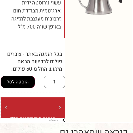
עשוי נירוסטה ידית
ארגונומית מבודדת חום
זרבובית מעוצבת למזיגה
באופן שווה 700 מ"ל
בכל הזמנה באתר - צוברים
פולים לרכישה הבאה.
מימוש החל מ-50 פולים.
הוספה לסל
הנחות מתעדכנות בסל
משלוח
מדיניות משלוחים
ברכישה מעל 5 קילו (בשקיות של
ברכישה מעל 
קילו בלבד)
ה שתאהבו גם