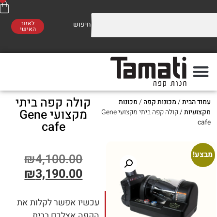
לאזור
האישי
וזלים על התערובות שלנו
משלוח חינם
סו לראות!
ברכישה מעל 300 ₪
קולה קפה ביתי
ת
/
מכונות קפה
/
מכונות
פה
מתי
מקצועי Gene
/ קולה קפה ביתי מקצועי Gene
cafe
₪
4,100.00
₪
3,190.00
עכשיו אפשר לקלות את
הקפה אצלכם בבית