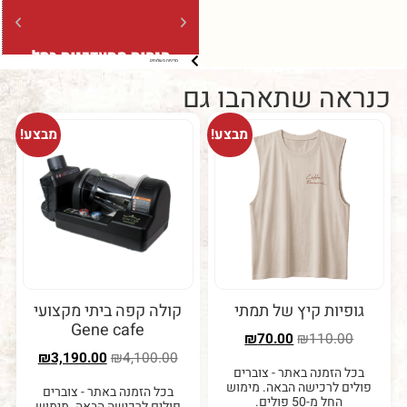
הנחות מתעדכנות בסל
משלוח
מדיניות משלוחים
ברכישה מעל 5 קילו (בשקיות של
ברכישה מעל 
קילו בלבד)
ה שתאהבו גם
מבצע!
מבצע!
יות קיץ של תמתי
קולה קפה ביתי מקצועי
Gene cafe
₪
70.00
₪
110.0
₪
3,190.00
₪
4,100.00
 הזמנה באתר - צוברים
ם לרכישה הבאה. מימוש
בכל הזמנה באתר - צוברים
החל מ-50 פולים.
פולים לרכישה הבאה. מימוש