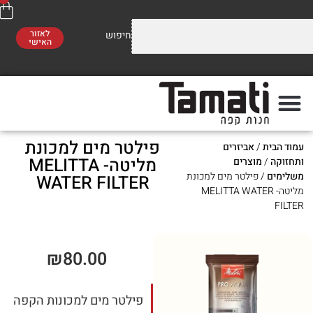
לאזור
האישי
וזלים על התערובות שלנו
משלוח חינם
סו לראות!
ברכישה מעל 300 ₪
פילטר מים למכונת
ת
/
אביזרים
פה
מתי
מליטה- MELITTA
מוצרים
/ פילטר מים למכונת
WATER FILTER
יטה- MELITTA WATER
₪
80.00
פילטר מים למכונות הקפה