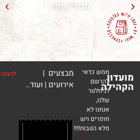
מכונות קפה
ממש כדאי
מבצעים |
להצטרפות
ון
להרשם
אירועים | ועוד..
ילה
לניוזלטר
שלנו,
אנחנו לא
חופרים ויש
מלא הטבות!!!!