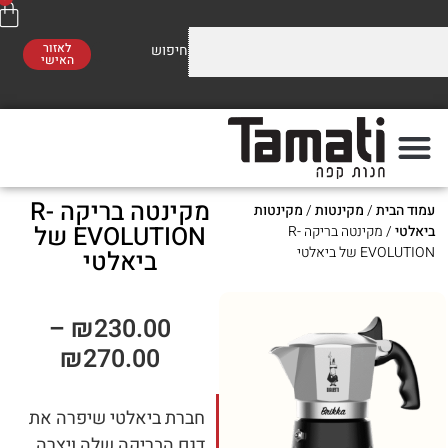
לאזור
האישי
וזלים על התערובות שלנו
משלוח חינם
סו לראות!
ברכישה מעל 300 ₪
מקינטה בריקה R-
ת
/
מקינטות
/
מקינטות
פה
מתי
EVOLUTION של
/ מקינטה בריקה R-
יאלטי
ביאלטי
–
₪
230.00
₪
270.00
חברת ביאלטי שיפרה את
דגם הבריקה שלה ויצרה