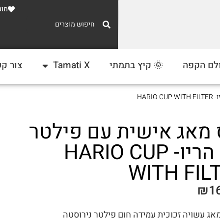
מוע
משלוח חינם
לם הקפה
🌞 קיץ בתמתי
Tamati X
צור ק
ברכישה מעל 300 ₪
HAR
 מאג אישית עם פילטר
של הריו- HARIO CUP
WITH FIL
₪
1
אג עשויה זכוכית עמידה חום פילטר נירוסטה