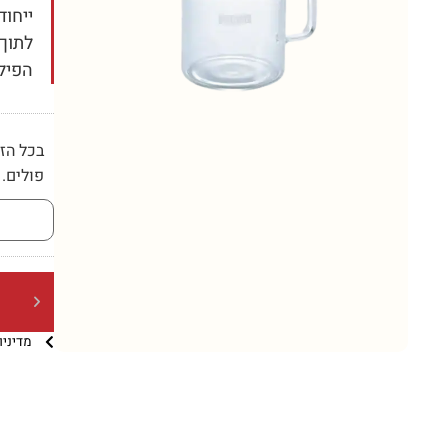
ייחוד
לתוך
הפילט
פולים.
מדיני
ברכישה מעל 5 קילו (