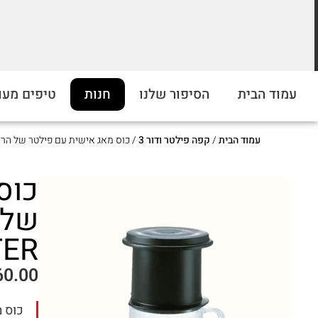
מחירים מוזלים על התערובות שלנו
עמוד הבית
הסיפור שלנו
חנות
טיפים מעו
ברכישה מעל 5 קילו. כנסו לראות!
עמוד הבית
/
קפה פילטר ודור 3
/ כוס מאג אישית עם פילטר של הריו- IO CUP WITH FILTER
כוס
TER
60.00
כוס מ