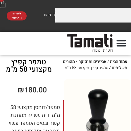
לאזור
האישי
וזלים על התערובות שלנו
משלוח חינם
סו לראות!
ברכישה מעל 300 ₪
טמפר קפיץ
ת
/
אביזרים ותחזוקה
/
מוצרים
פה
מתי
מקצועי 58 מ"מ
/ טמפר קפיץ מקצועי 58 מ"מ
₪
180.00
טמפר/דוחסן מקצועי 58
מ"מ ידית עשויה ממתכת
קשה ובסיס הטמפר עשוי