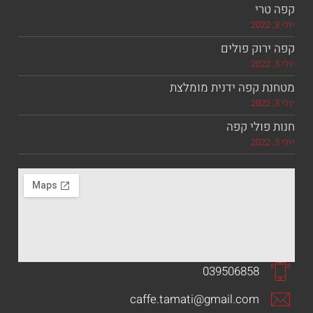
רי
וק פולים
 קפה ידנית מומלצת
ולי קפה
039506858
caffe.tamati@gmail.com