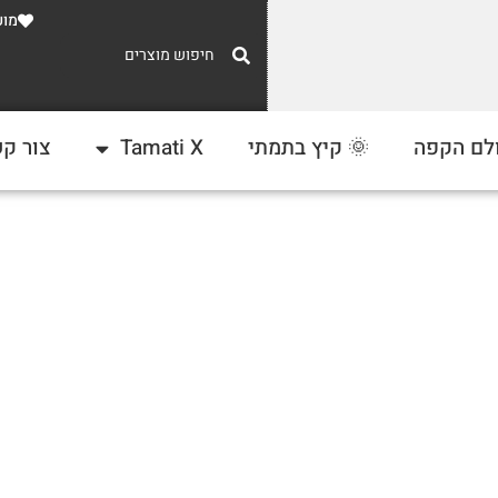
מוע
משלוח חינם
לם הקפה
🌞 קיץ בתמתי
Tamati X
צור ק
ברכישה מעל 300 ₪
BEER BAZZAR 