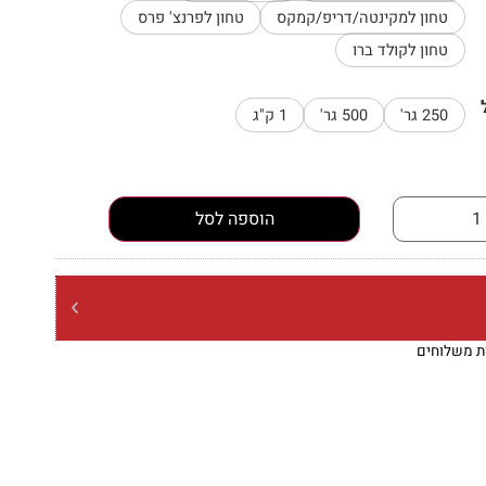
טחון למקינטה/דריפ/קמקס
טחון לפרנצ' פרס
טחון לקולד ברו
250 גר'
500 גר'
1 ק"ג
הוספה לסל
ות משלוחים
הנחות מתעדכנות בסל
משל
בשקיות של קילו בלבד)
ברכישה מ