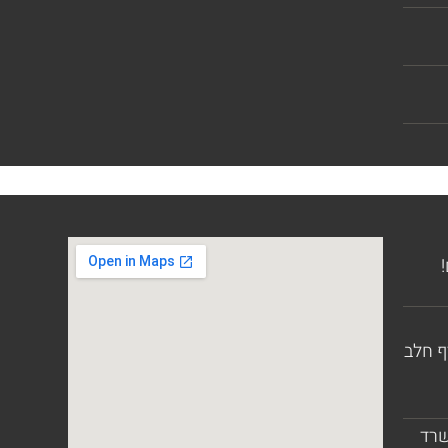
ף חלב
שרד