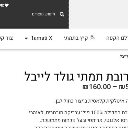
מוע
משלוח חינם
לם הקפה
🌞 קיץ בתמתי
Tamati X
צור ק
ברכישה מעל 300 ₪
ייבל
ובת תמתי גולד לייבל
₪
160.00
–
₪
 איטלקית קלאסית בייצור כחול-לבן.
תערובת המכילה 100% פולי ערביקה מובחרים, לאוהבי
סו אלגנטי, ארומטי ובעל נוכחות מתמשכת.