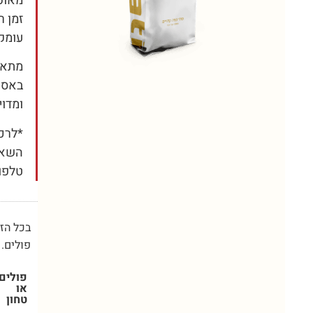
מאופ
זמן ר
עומק,
מתאי
באספ
ומדוי
השאיר
טלפו
פולים.
פולים
או
טחון