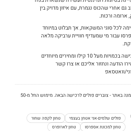
יינת בסיומת דומיננטית ועשירה שנשארת בפה
ב גם אחרי שהכוס נגמרת, עם איזון מדויק בין
 ארומה ורכות.
מה לכל סוגי המשקאות, אך תבלוט במיוחד
רסו עבור מי שמעדיף חוויית ערביקה מלאה
קת.
*לרכישה בכמויות מעל 10 קילו ומחירים מיוחדים
ו הודעה ונחזור אליכם או צרו קשר
ני/וואטסאפ
בכל הזמנה באתר - צוברים פולים לרכישה הבאה. מימוש החל מ-50
פולים שלמים-אני אטחן בעצמי
טחון לקפה שחור
טחון למכונת אספרסו
טחון לארופרס