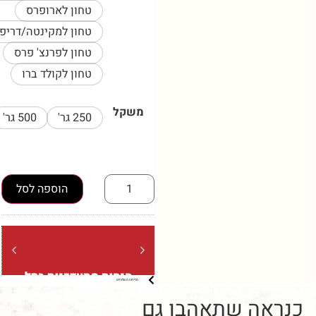
טחון לארופרס
טחון למקינטה/דריפ/קמקס
טחון לפרנצ' פרס
טחון לקולד ברו
משקל
250 גר'
500 גר'
1 ק"ג
הוספה לסל
הנחות מתעדכנות בסל
משלוח חינ
מדיניות משלוחים
ברכישה מעל 5 קילו (בשקיות של
ברכישה מעל 300 ₪
קילו בלבד)
שתאהבו גם