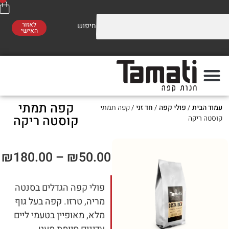
לאזור
האישי
על התערובות שלנו
משלוח חינם
ברכישה מעל 300 ₪
קפה תמתי
י קפה
/
חד זני
/ קפה תמתי
קוסטה ריקה
₪
180.00
–
₪
50.00
פולי קפה הגדלים בסנטה
מריה, טרזו. קפה בעל גוף
מלא, מאופיין בטעמי ליים