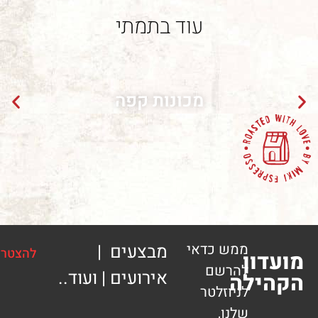
עוד בתמתי
מכונות קפה
מש כדאי
מבצעים |
להצטרפות
הרשם
אירועים | ועוד..
ה
ניוזלטר
לנו,