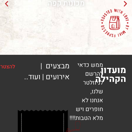
מכונות קפה
ממש כדאי
מבצעים |
להצטרפות
ון
להרשם
אירועים | ועוד..
ילה
לניוזלטר
שלנו,
אנחנו לא
חופרים ויש
מלא הטבות!!!!