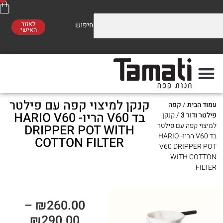
לאזור
האישי
וזלים על התערובות שלנו
משלוח חינם
סו לראות!
ברכישה מעל 300 ₪
קנקן למיצוי קפה עם פילטר
ת
/
קפה
פה
מתי
בד V60 הריו- HARIO V60
 3
/ קנקן
ה עם פילטר
DRIPPER POT WITH
בד V60 הריו- HARIO
COTTON FILTER
V60 DRIP
WITH
–
₪
260.00
₪
290.00