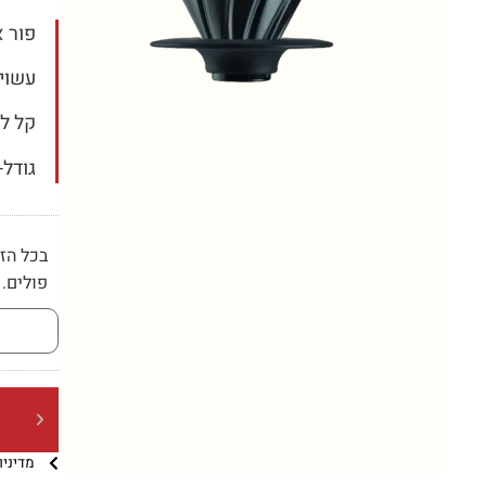
פור א
עשוי
קל לש
גודל-02 מתאים לעד 4 כוסות
פולים.
מדיני