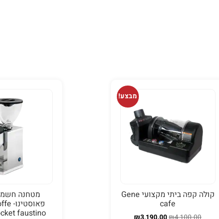
בשקיות של קילו בלבד)
ברכישה מ
מבצע!
קולה קפה ביתי מקצועי Gene
מטחנה חשמל
cafe
פאוסטי
cket faustino
₪
3,190.00
₪
4,100.00