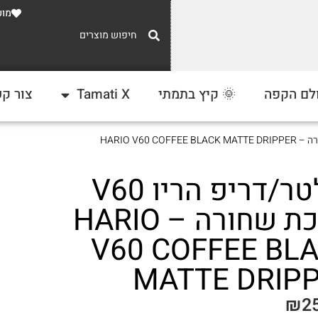
מוע
משלוח חינם
לם הקפה
🌞 קיץ בתמתי
Tamati X
צור ק
ברכישה מעל 300 ₪
פילטר/דריפ הריו V60
מתכת שחורה – HARIO
V60 COFFEE BL
MATTE DRIP
₪
2