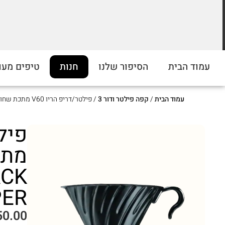
מחירים מוזלים על התערובות שלנו
עמוד הבית
הסיפור שלנו
חנות
טיפים מעו
ברכישה מעל 5 קילו. כנסו לראות!
עמוד הבית
/
קפה פילטר ודור 3
/ פילטר/דריפ הריו V60 מתכת שחורה – HARIO V60 COFFEE BLACK MATTE DRIPPER
ACK
PER
50.00