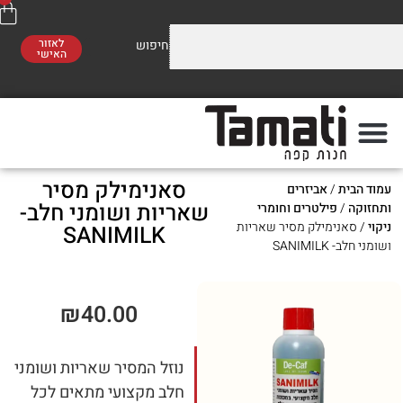
לאזור
האישי
וזלים על התערובות שלנו
משלוח חינם
סו לראות!
ברכישה מעל 300 ₪
סאנימילק מסיר
ת
/
אביזרים
פה
מתי
שאריות ושומני חלב-
פילטרים וחומרי
נימילק מסיר שאריות
SANIMILK
SANIM
₪
40.00
נוזל המסיר שאריות ושומני
חלב מקצועי מתאים לכל