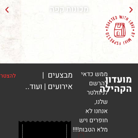
מכונות קפה
ממש כדאי
מבצעים |
להצטרפות
ון
להרשם
אירועים | ועוד..
ילה
לניוזלטר
שלנו,
אנחנו לא
חופרים ויש
מלא הטבות!!!!