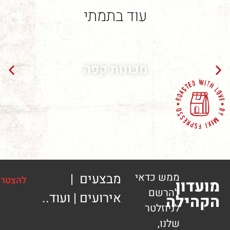
עוד בתמתי
מכונות קפה
ממש כדאי
מבצעים |
להצטרפות
ון
להרשם
אירועים | ועוד..
ילה
לניוזלטר
שלנו,