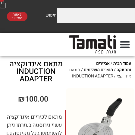
לאזור
האישי
וזלים על התערובות שלנו
משלוח חינם
סו לראות!
ברכישה מעל 300 ₪
מתאם אינדוקציה
ת
/
אביזרים
פה
מתי
INDUCTION
מוצרים משלימים
/ מתאם
IND
ADAPTER
₪
100.00
מתאם לכיריים אינדוקציה
עשוי נירוסטה בעזרתו ניתן
להשתמש בכל מקינטה גם