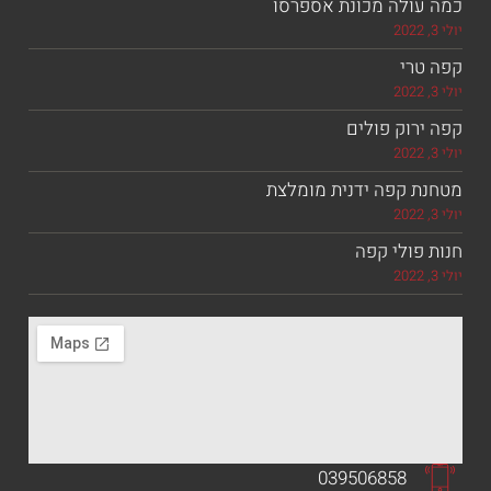
ולה מכונת אספרסו
רי
וק פולים
 קפה ידנית מומלצת
ולי קפה
039506858