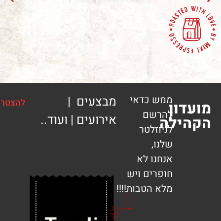
ממש כדאי
מבצעים |
להצטרפות
ון
להרשם
אירועים | ועוד..
ילה
לניוזלטר
שלנו,
אנחנו לא
חופרים ויש
מלא הטבות!!!!