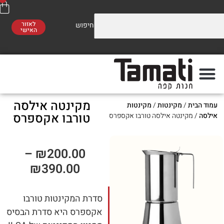
לאזור
האישי
וזלים על התערובות שלנו
משלוח חינם
סו לראות!
ברכישה מעל 300 ₪
מקינטה אילסה
ת
/
מקינטות
/
מקינטות
פה
מתי
טורבו אקספרס
קינטה אילסה טורבו אקספרס
–
₪
200.00
₪
390.00
סדרת המקינטות טורבו
אקספרס היא סדרת הבסיס