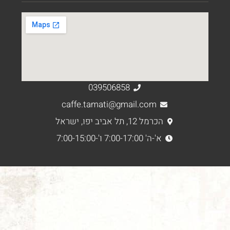
039506858
caffe.tamati@gmail.com
הכרמל 12, תל אביב יפו, ישראל
א'-ה' 7:00-17:00 ו'-7:00-15:00