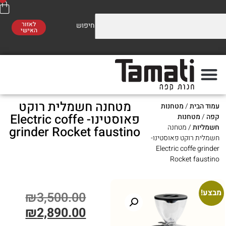
לאזור
האישי
וזלים על התערובות שלנו
משלוח חינם
סו לראות!
ברכישה מעל 300 ₪
מטחנה חשמלית רוקט
ת
/
מטחנות
פה
מתי
פאוסטינו- Electric coffe
חנות
/ מטחנה
grinder Rocket faustino
וקט פאוסטינו-
Electric cof
Rocket 
₪
3,500.00
₪
2,890.00