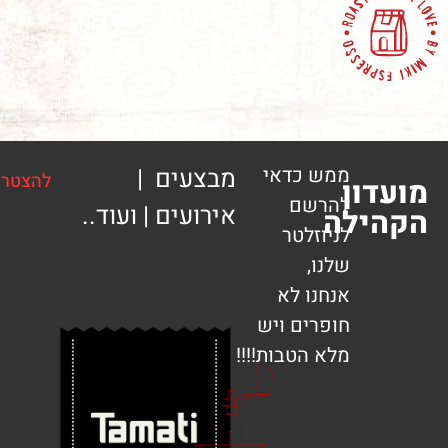
ממש כדאי
מבצעים |
להצטרפות
ון
להרשם
אירועים | ועוד..
ילה
לניוזלטר
שלנו,
אנחנו לא
חופרים ויש
מלא הטבות!!!!