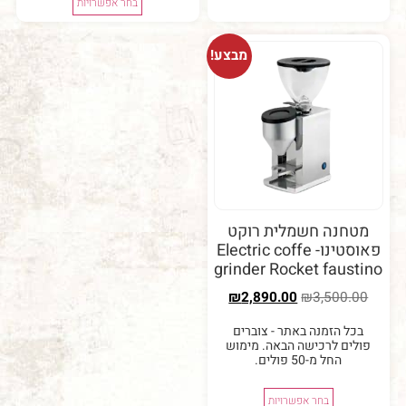
בחר אפשרויות
מבצע!
נה חשמלית רוקט
פאוסטינו- Electric coffe
grinder Rocket fau
₪
2,890.00
₪
3,50
 הזמנה באתר - צוברים
ם לרכישה הבאה. מימוש
החל מ-50 פולים.
בחר אפשרויות