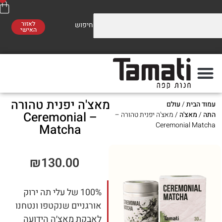
לאזור
האישי
וזלים על התערובות שלנו
משלוח חינם
סו לראות!
ברכישה מעל 300 ₪
מאצ'ה יפנית טהורה
ת
/
עולם
פה
מתי
– Ceremonial
'ה
/ מאצ'ה יפנית טהורה –
Ceremonia
Matcha
₪
130.00
100% של עלי תה ירוק
אורגניים שנקטפו ונטחנו
לאבקת מאצ׳ה הידועה