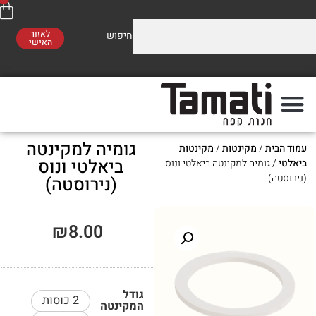
לאזור
האישי
וזלים על התערובות שלנו
משלוח חינם
סו לראות!
ברכישה מעל 300 ₪
גומיה למקינטה
ת
/
מקינטות
/
מקינטות
פה
מתי
ביאלטי ונוס
גומיה למקינטה ביאלטי ונוס
(נירוסטה)
₪
8.00
גודל
2 כוסות
המקינטה