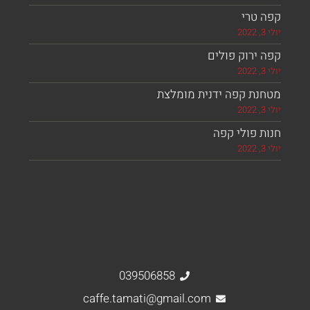
 טרי
ירוק פולים
נת קפה ידנית מומלצת
 פולי קפה
039506858
caffe.tamati@gmail.com