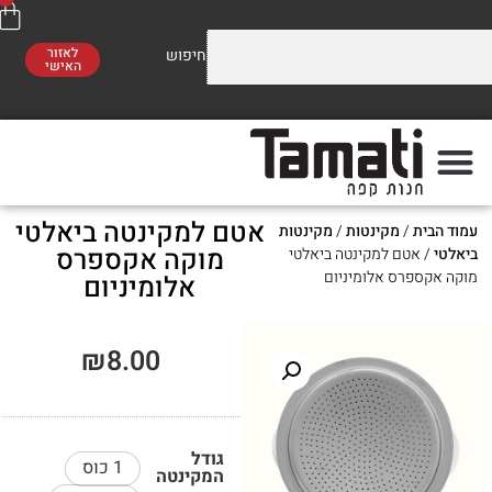
לאזור
האישי
וזלים על התערובות שלנו
משלוח חינם
סו לראות!
ברכישה מעל 300 ₪
אטם למקינטה ביאלטי
ת
/
מקינטות
/
מקינטות
פה
מתי
מוקה אקספרס
אטם למקינטה ביאלטי
פרס אלומיניום
אלומיניום
₪
8.00
גודל
1 כוס
המקינטה