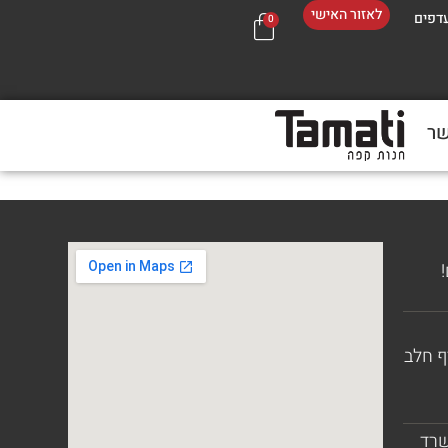
לאזור האישי
דפים
0
שר
בכל 
ף חלב
שרד