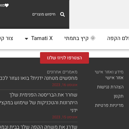
מוע
משלוח חינם
לם הקפה
🌞 קיץ בתמתי
Tamati X
צור ק
ברכישה מעל 300 ₪
הצטרפו לניוז שלנו
מידע ואזור אישי
מאמרים אחרונים
אזור אישי
מחפשים מטחנה ידנית? בואו נעזור לכם!
אוגוסט 16, 2023
הצהרת נגישות
שחרר את הבריסטה הפנימית שלך
תקנון
היתרונות והטכניקות של שימוש במקצי
מדיניות פרטיות
ידני
אוגוסט 15, 2023
שדרג את משחק הקפה שלך בבית ובמ