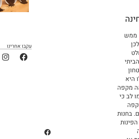
ינה
 ממש
כן
עקבו אחרינו
לט
ביתי
חון
 היא
ה מקפה
ו לב כי
קפה
. בחנות
הפינות