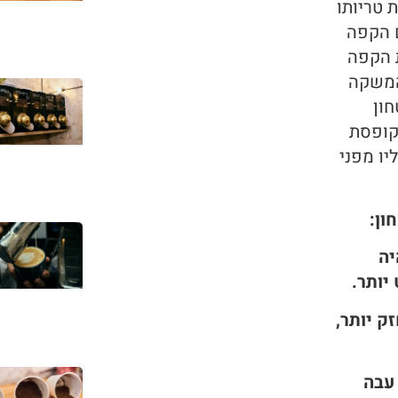
 טריותו
 הקפה
ת הקפה
המשקה
ון
קופסת
יו מפני
ון:
יה
יותר.
ק יותר,
עבה