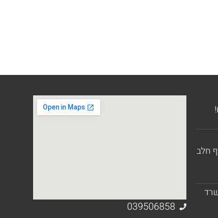
ף חלב
שרד
039506858