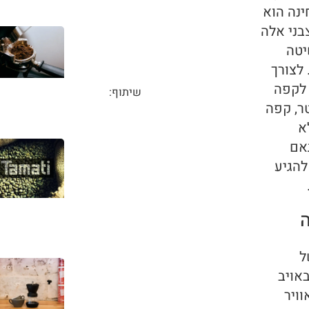
ינה הוא
בני אלה
יטה
לצורך
 לקפה
שיתוף:
ר, קפה
א
אם
להגיע
ל
אויב
וויר