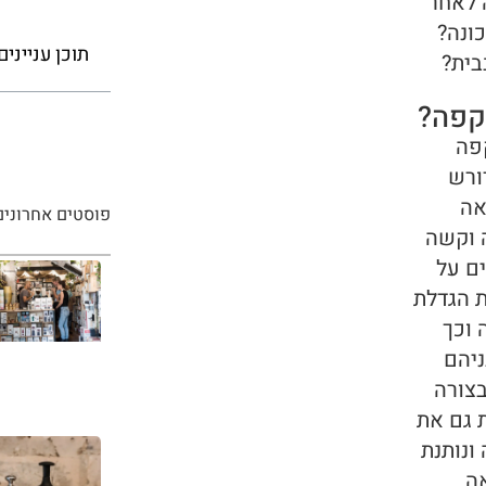
 לאחר
ונה?
תוכן עניינים
בית?
קפה?
פה
ורש
אה
פוסטים אחרונים
 וקשה
ים על
 הגדלת
 וכך
ניהם
בצורה
 גם את
ונותנת
ה