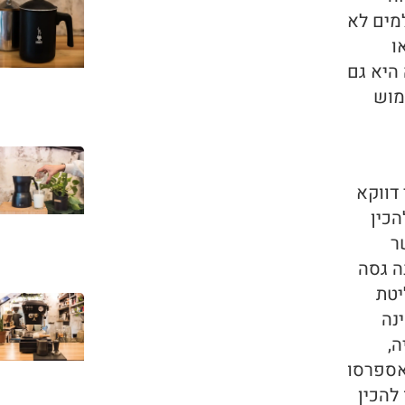
מים לא
ו
היא גם
מוש
דווקא
הכין
ר
ה גסה
יטת
CO), טחינה
ה,
אספרסו
להכין