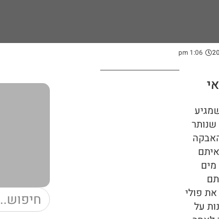
1:06 pm
י
שמגיע
 שנותר
האבקה
איתם
 מים
תם
את פולי
ות על